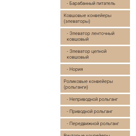
Барабанный питатель
Ковшовые конвейеры
(элеваторы)
Элеватор ленточный
ковшовый
Элеватор цепной
ковшовый
Нория
Роликовые конвейеры
(рольганги)
Неприводной рольганг
Приводной рольганг
Передвижной рольганг
Винтовые конвейеры