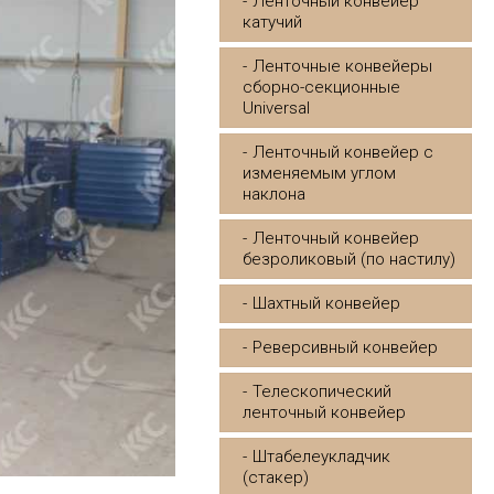
Ленточный конвейер
катучий
Ленточные конвейеры
сборно-секционные
Universal
Ленточный конвейер с
изменяемым углом
наклона
Ленточный конвейер
безроликовый (по настилу)
Шахтный конвейер
Реверсивный конвейер
Телескопический
ленточный конвейер
Штабелеукладчик
(стакер)