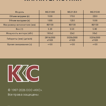
Модель
МБЗ1000
МБЗ1250
МБЗ1500
Объем загрузки (л)
1500
1750
2250
Объем выгрузки (л)
1000
1250
1500
Мах размер заполнителя (мм)
80/100
80/100
80/100
Вес (т)
5.20
5.50
5.80
Мощность мотора (кВт)
18.5x2
22x2
30х2
2810x2000
3020x2000
3230x2000
Габариты (мм) (дл/ш/в)
x1920
x1920
x1920
Время смешивания (с)
<=30
<=30
<=30
© 1997-2026 ООО «ККС».

Все права защищены.