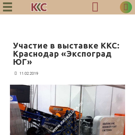
8 800 555 23 36
+7 499 450 50 93
+7 4842 55 11 19
info@kks-kaluga.ru
Участие в выставке ККС:
Краснодар «Экспоград
ЮГ»
11.02.2019