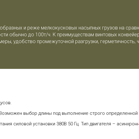
образных и реже мелкокусковых насыпных грузов на сравн
ности обычно до 100т/ч. К преимуществам винтовых конвей
еры, удобство промежуточной разгрузки, герметичность, 
дусов.
. Возможен выбор длины под выполнение строго определенной 
тания силовой установки 380В 50 Гц. Тип двигателя – асинхрон