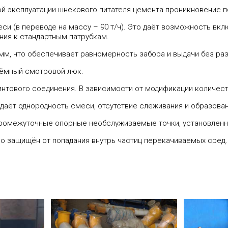
ной эксплуатации шнекового питателя цемента проникновение 
си (в переводе на массу – 90 т/ч). Это даёт возможность вкл
ния к стандартным патрубкам.
5 мм, что обеспечивает равномерность забора и выдачи без ра
ъёмный смотровой люк.
интового соединения. В зависимости от модификации количес
о даёт однородность смеси, отсутствие слеживания и образов
 промежуточные опорные необслуживаемые точки, установленн
о защищён от попадания внутрь частиц перекачиваемых сред.