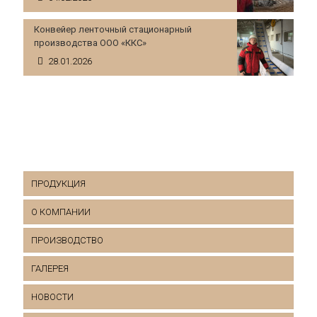
Конвейер ленточный стационарный
производства ООО «ККС»
28.01.2026
Элеватор Боровического Комбината
Огнеупоров
ПРОДУКЦИЯ
О КОМПАНИИ
Ленточные конвейеры
ПРОИЗВОДСТВО
Скребковые конвейеры
Партнеры
Ленточный конвейер стационарный
ГАЛЕРЕЯ
Штабелеукладчики
Сертификаты
Ленточный конвейер передвижной
НОВОСТИ
Ковшовые элеваторы
Отзывы
Ленточный конвейер катучий